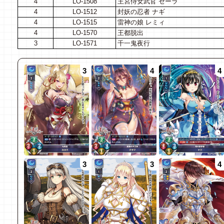
4
LO-1508
王宮侍女武官 セーラ
4
LO-1512
封妖の忍者 ナギ
4
LO-1515
雷神の娘 レミィ
4
LO-1570
王都脱出
3
LO-1571
千一鬼夜行
3
4
4
3
3
4