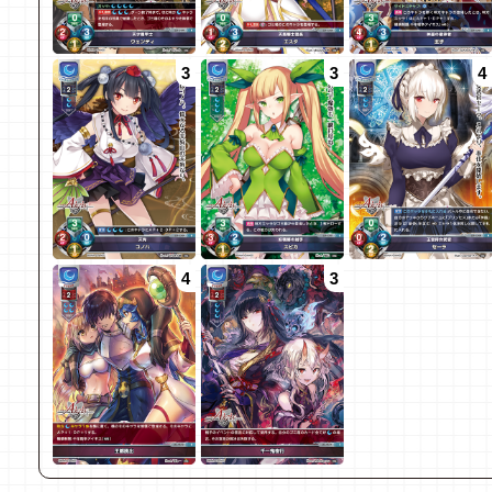
3
3
4
4
3