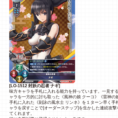
[LO-1512 封妖の忍者 ナギ]
味方キャラを手札に入れる能力を持っています。一見す
ャラを一方的に討ち取った《風神の娘 クーコ》《雷神の
手札に入れた《刻詠の風水士 リンネ》を１ターン早く手
ャラを戻すことで[オーダーステップ]を生かした連続攻
てくれます。