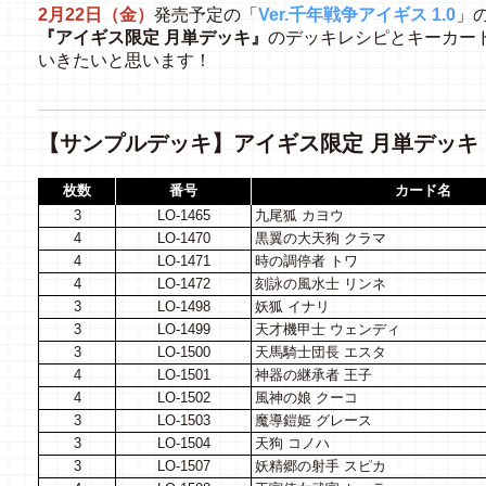
2月22日（金）
発売予定の「
Ver.千年戦争アイギス 1.0
」
『アイギス限定 月単デッキ』
のデッキレシピとキーカー
いきたいと思います！
【サンプルデッキ】アイギス限定 月単デッキ
枚数
番号
カード名
3
LO-1465
九尾狐 カヨウ
4
LO-1470
黒翼の大天狗 クラマ
4
LO-1471
時の調停者 トワ
4
LO-1472
刻詠の風水士 リンネ
3
LO-1498
妖狐 イナリ
3
LO-1499
天才機甲士 ウェンディ
3
LO-1500
天馬騎士団長 エスタ
4
LO-1501
神器の継承者 王子
4
LO-1502
風神の娘 クーコ
3
LO-1503
魔導鎧姫 グレース
3
LO-1504
天狗 コノハ
3
LO-1507
妖精郷の射手 スピカ