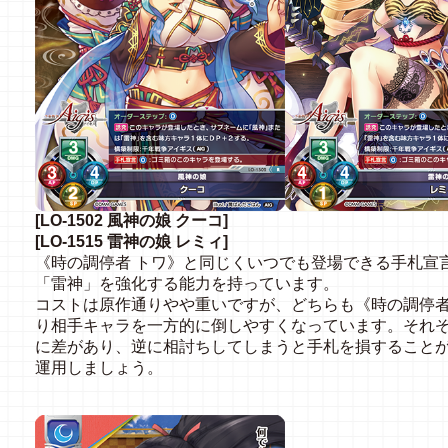
[LO-1502 風神の娘 クーコ]
[LO-1515 雷神の娘 レミィ]
《時の調停者 トワ》と同じくいつでも登場できる手札宣
「雷神」を強化する能力を持っています。
コストは原作通りやや重いですが、どちらも《時の調停者
り相手キャラを一方的に倒しやすくなっています。それ
に差があり、逆に相討ちしてしまうと手札を損すること
運用しましょう。