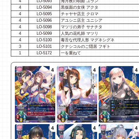
4
LO-5093
海月夜の唄姫 ユラン
4
LO-5094
黒仮面の女侠 アクタ
4
LO-5095
チャヤヤ店主 クロマ
4
LO-5096
アユシニ店主 ユニシア
4
LO-5098
マツリの弟子 サナチタ
4
LO-5099
人気の花札師 マツリ
4
LO-5100
毒舌な代理人形 マグネシグネ
3
LO-5101
クナシコルのご隠居 フギト
1
LO-5172
一を重ねて
4
4
4
4
4
4