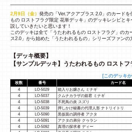
2月9日（金）
発売の「Ver.アクアプラス 2.0」のカー
もの ロストフラグ限定 花単デッキ」のデッキレシピと
説していきたいと思います！
このデッキは全て「うたわれるもの ロストフラグ」のカ
ス2.0」から始めた「うたわれるもの」シリーズファン
【デッキ概要】
【サンプルデッキ】うたわれるもの ロストフ
[このデッキか
枚数
番号
カード名
4
LO-5029
箱入りお嬢さん ミナギ
4
LO-5037
クムナカラザの姫君 ミナギ
4
LO-5038
不死鳥の炎 スズリ
4
LO-5039
押しかけ秘書の代理人形 ナトリイトリ
4
LO-5090
黒仮面の調停者 アクタ
4
LO-5091
アクタの弟分 クゥラン
4
LO-5092
真理の探求者 ディー