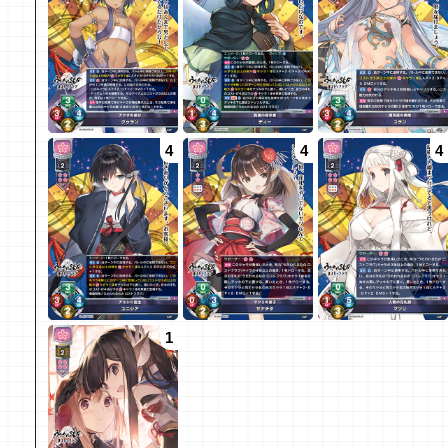
4
4
4
1