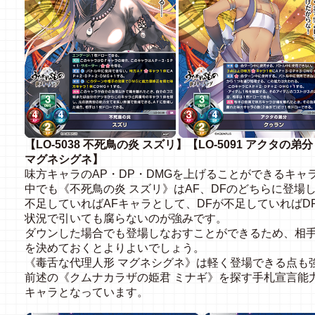
【LO-5038 不死鳥の炎 スズリ】【LO-5091 アクタの弟
マグネシグネ】
味方キャラのAP・DP・DMGを上げることができるキャ
中でも《不死鳥の炎 スズリ》はAF、DFのどちらに登場
不足していればAFキャラとして、DFが不足していれば
状況で引いても腐らないのが強みです。
ダウンした場合でも登場しなおすことができるため、相
を決めておくとよりよいでしょう。
《毒舌な代理人形 マグネシグネ》は軽く登場できる点も
前述の《クムナカラザの姫君 ミナギ》を探す手札宣言能
キャラとなっています。