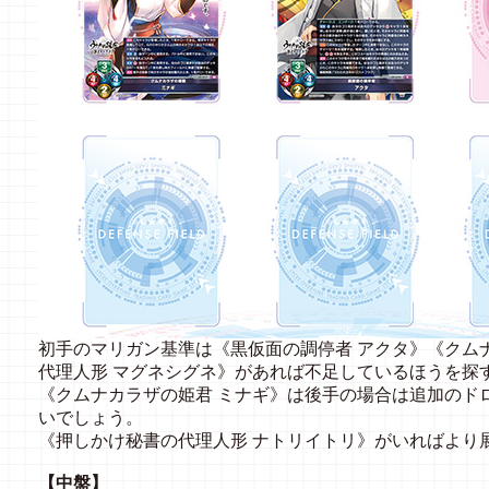
初手のマリガン基準は《黒仮面の調停者 アクタ》《クム
代理人形 マグネシグネ》があれば不足しているほうを探
《クムナカラザの姫君 ミナギ》は後手の場合は追加のド
いでしょう。
《押しかけ秘書の代理人形 ナトリイトリ》がいればより
【中盤】