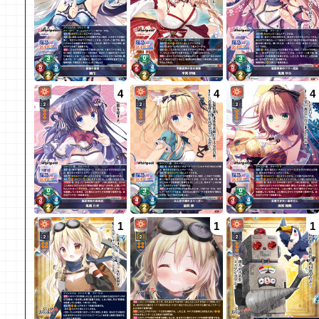
4
4
4
1
1
1