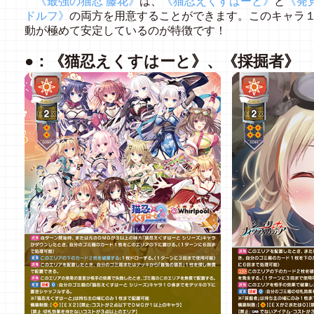
《最強の猫忍 藤花》
は、
《猫忍えくすはーと》
と
《発
ドルフ》
の両方を用意することができます。このキャラ
動が極めて安定しているのが特徴です！
●：《猫忍えくすはーと》、《採掘者》