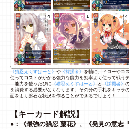
4
1
4
《猫忍えくすはーと》
や
《採掘者》
を軸に、ドローやコ
使ってコストがかかる強力な能力を効率よく使って戦う
能力を使うたびに
《猫忍えくすはーと》
と
《採掘者》
を消費する必要がなくなります。その分の手札をキャラ
面をより盤石な状況を作ることができるでしょう！
【キーカード解説】
●：《最強の猫忍 藤花》、《発見の意志