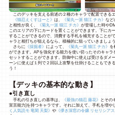
このデッキを支える前述の２種のキャラで配置できる
《猫忍えくすはーと》
は、
《菊丸一派 猫江 チカ》
など
と相性が良く、
《菊丸一派 猫江 チカ》
が登場した時やD
このエリアの下にカードを置くことができます。下にカ
することができるので、消費する手札を補充することが
ャラと相打ちが狙えるなら、積極的に狙っていきましょ
さらに
《採掘者》
によって、
《菊丸一派 猫江 チカ》
を
ができます。APを強化する能力を使い切ったそのキャラ
セットすることができます。防御中に使えば受けるダメ
ーンに使えば１列で２回以上攻撃を仕掛けることもでき
う！
【デッキの基本的な動き】
●引き直し
手札の引き直しの基準は、
《最強の猫忍 藤花》
とその
宣言能力]を持つキャラです。それに加えて、手札を増や
く人気読モ 竜閑 天梨》
や
《儚き深窓の令嬢 リセリシア