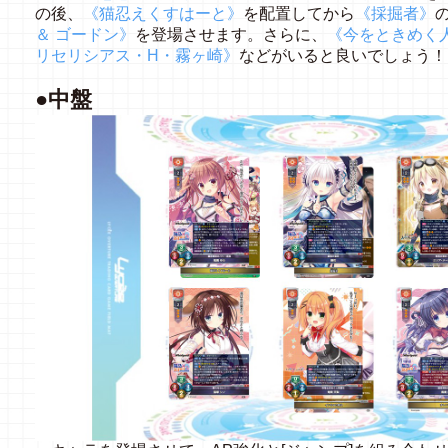
の後、
《猫忍えくすはーと》
を配置してから
《採掘者》
＆ ゴードン》
を登場させます。さらに、
《今をときめく人
リセリシアス・H・霧ヶ崎》
などがいると良いでしょう！
●中盤