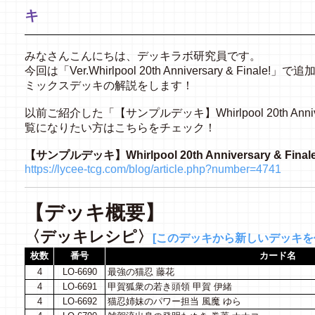
キ
みなさんこんにちは、デッキラボ研究員です。
今回は「Ver.Whirlpool 20th Anniversary & Fi
ミックスデッキの解説をします！
以前ご紹介した「【サンプルデッキ】Whirlpool 20th Annive
覧になりたい方はこちらをチェック！
【サンプルデッキ】Whirlpool 20th Anniversary & Fi
https://lycee-tcg.com/blog/article.php?number=4741
【デッキ概要】
〈デッキレシピ〉
[このデッキから新しいデッキを作
枚数
番号
カード名
4
LO-6690
最強の猫忍 藤花
4
LO-6691
甲賀狐衆の若き頭領 甲賀 伊緒
4
LO-6692
猫忍姉妹のパワー担当 風魔 ゆら