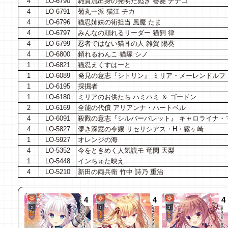
4
LO-6790
雑賀流出身の発明たぬき 巻菱 ナナコ
4
LO-6791
菊丸一派 猫江 チカ
4
LO-6796
猫忍姉妹の術担当 風魔 たま
4
LO-6797
みんなの頼れるリーダー 猫飼 律
4
LO-6799
忍者ではない猫耳の人 雑賀 陽葵
4
LO-6800
頼れるわんこ 猫塚 シノ
1
LO-6821
猫忍えくすはーと
1
LO-6089
発見の意志『シトリン』 ミリア・メーレンドルフ
1
LO-6195
採掘者
1
LO-6180
ミリアのお供たち ハミハミ ＆ ゴードン
2
LO-6169
全能の代償 アリアンナ・ハートベル
4
LO-6091
殺戮の意志『シルバーバレット』 キャロライナ・
4
LO-5827
儚き深窓の令嬢 リセリシアス・H・霧ヶ崎
1
LO-5927
オレンジの海
4
LO-5352
今をときめく人気読モ 竜閑 天梨
1
LO-5448
インちゅた映え
4
LO-5210
新田の両兵衛 竹中 詩乃 重治
4
4
4