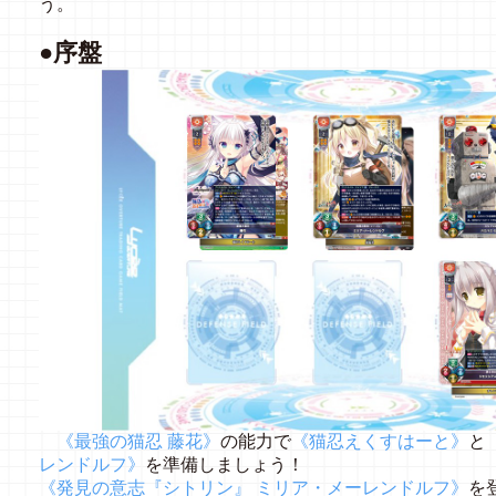
う。
●序盤
《最強の猫忍 藤花》
の能力で
《猫忍えくすはーと》
と
レンドルフ》
を準備しましょう！
《発見の意志『シトリン』 ミリア・メーレンドルフ》
を