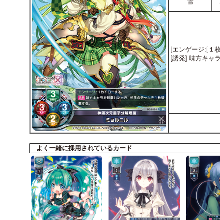
雪
[エンゲージ:[１
[誘発] 味方キ
よく一緒に採用されているカード