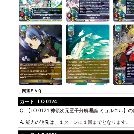
関連ＦＡＱ
カード - LO-0124
Q. 【LO-0124 神領次元霊子分解理論 ミョルニ
A. 能力の誘発は、１ターンに１回までとなります。