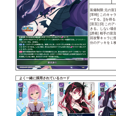
装備制限:元の宣
[常時] このキ
ーする。]]を得る
[宣言] [0]
きる。しない場合
[誘発] 相手の
回攻撃キャラに
分のデッキを１
よく一緒に採用されているカード