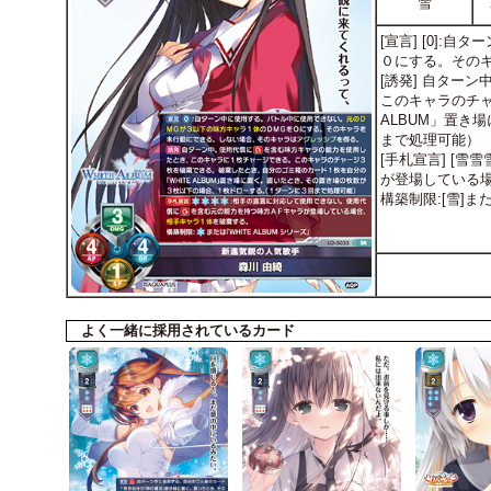
雪
[宣言] [0]
０にする。そのキ
[誘発] 自ター
このキャラのチャ
ALBUM」置き
まで処理可能）
[手札宣言] [
が登場している場
構築制限:[雪]また
よく一緒に採用されているカード