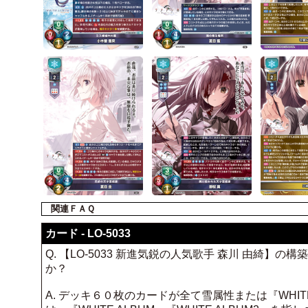
関連ＦＡＱ
カード - LO-5033
Q. 【LO-5033 新進気鋭の人気歌手 森川 由綺】
か？
A. デッキ６０枚のカードが全て雪属性または『WHITE