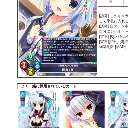
雪
[誘発] このキ
して手札に入れ
[誘発] 自ター
自分にシールド
[宣言] [0]
[宣言][切札]
構築制限:[MAD]
よく一緒に採用されているカード