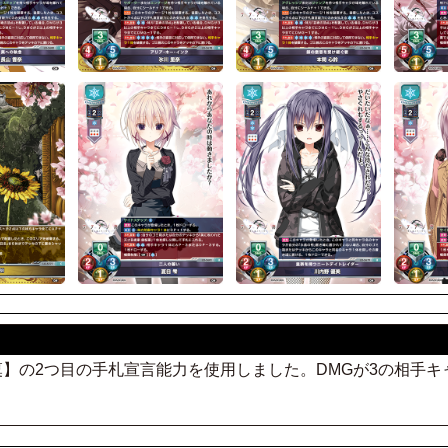
 御桜 稟】の2つ目の手札宣言能力を使用しました。DMGが3の相