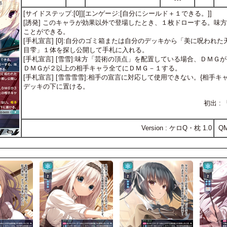
[サイドステップ:[0]][エンゲージ:[自分にシールド＋１できる。]]
[誘発] このキャラが効果以外で登場したとき、１枚ドローする。味
ことができる。
[手札宣言] [0]:自分のゴミ箱または自分のデッキから「美に呪われ
目雫」１体を探し公開して手札に入れる。
[手札宣言] [雪雪]:味方「芸術の頂点」を配置している場合、ＤＭ
ＤＭＧが２以上の相手キャラ全てにＤＭＧ－１する。
[手札宣言] [雪雪雪雪]:相手の宣言に対応して使用できない。{相手
デッキの下に置ける。
初出 :
Version : ケロQ・枕 1.0
Q