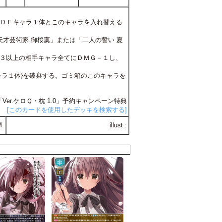
方ＤＦキャラ１体とこのキャラを入れ替える
た天才芸術家 御桜稟」または「二人の誓い 夏
Ｇが３以上の相手キャラ全てにＤＭＧ－１し、
キャラ１体}を破棄する。ゴミ箱のこのキャラを
 「Ver.ケロＱ・枕 1.0」予約キャンペーン特典
[このカードを使用したデッキを検索する]
M
illust :