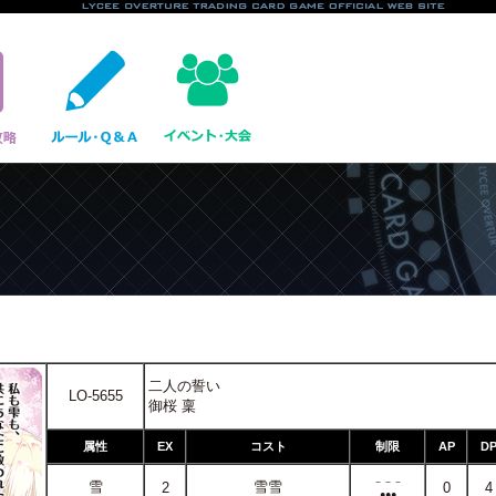
二人の誓い
LO-5655
御桜 稟
属性
EX
コスト
制限
AP
D
－－－
雪
雪雪
2
0
4
●●●