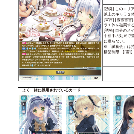
[誘発] このエ
以上のキャラ２
[宣言] [雪雪
ラ１体を破棄する
[誘発] 自分の
中相手の効果で
に戻らない。
※「試食会」は
構築制限:【[雪
よく一緒に採用されているカード