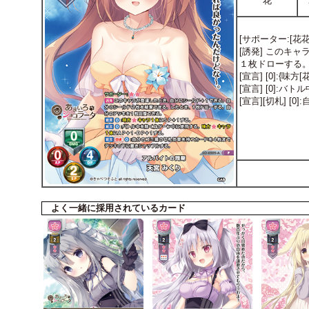
花
[サポーター:[花花
[誘発] このキ
１枚ドローする
[宣言] [0]:{
[宣言] [0]:
[宣言][切札]
よく一緒に採用されているカード