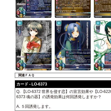
関連ＦＡＱ
カード - LO-6373
Q. 【LO-6372 世界を侵す恋】の宣言効果や【LO
6373 魂の器】の誘発効果は何回誘発しますか？
A. ５回誘発します。