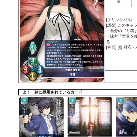
雪
[プリンシパル]
[誘発] このキ
・自分のゴミ箱
・味方「世界を
る。
[宣言] [0]
よく一緒に採用されているカード