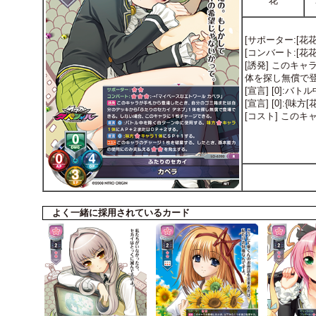
花
[サポーター:[花花
[コンバート:[花
[誘発] このキ
体を探し無償で
[宣言] [0]:
[宣言] [0]:{
[コスト] この
よく一緒に採用されているカード