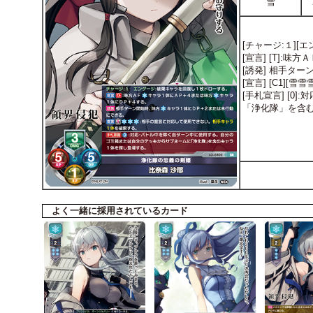
雪
[チャージ:１][
[宣言] [T]:
[誘発] 相手タ
[宣言] [C1]
[手札宣言] [
「浄化隊」を含
よく一緒に採用されているカード