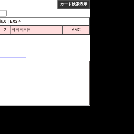
カード検索表示
:0 | EX2:4
2
日日日日日
AMC