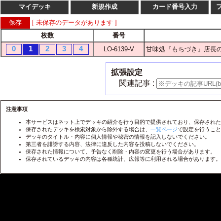
マイデッキ
新規作成
カード番号入力
[ 未保存のデータがあります ]
枚数
番号
枚数
番
0
1
2
3
4
LO-6139-V
甘味処『もちづき』店長の
1
2
3
4
LO-
1
2
3
4
LO-
拡張設定
1
2
3
4
LO-
関連記事 :
1
2
3
4
LO-
1
2
3
4
注意事項
LO-
本サービスはネット上でデッキの紹介を行う目的で提供されており、保存された
1
2
3
4
LO-
保存されたデッキを検索対象から除外する場合は、
一覧ページ
で設定を行うこと
デッキのタイトル・内容に個人情報や秘密の情報を記入しないでください。
1
2
3
4
LO-
第三者を誹謗する内容、法律に違反した内容を投稿しないでください。
保存された情報について、予告なく削除・内容の変更を行う場合があります。
1
2
3
4
LO-
保存されているデッキの内容は各種統計、広報等に利用される場合があります。
1
2
3
4
LO-
1
2
3
4
LO-
1
2
3
4
LO-
1
2
3
4
LO-