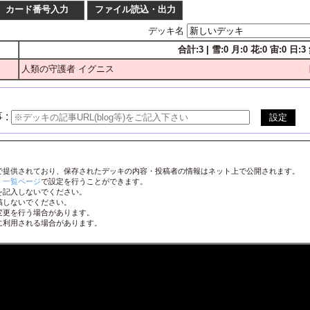
カード番号入力
ファイル読込・出力
デッキ名
合計:3 | 雪:0 月:0 花:0 宙:0 日:3 
枚数
番号
人類の守護者 イグニス
1
2
3
4
LO-
1
2
3
4
LO-
1
2
3
4
LO-
 :
1
2
3
4
LO-
1
2
3
4
LO-
で提供されており、保存されたデッキの内容・投稿者の情報はネット上で公開されます。
1
2
3
4
LO-
、
一覧ページ
で設定を行うことができます。
を記入しないでください。
1
2
3
4
LO-
稿しないでください。
変更を行う場合があります。
1
2
3
4
LO-
に利用される場合があります。
1
2
3
4
LO-
1
2
3
4
LO-
1
2
3
4
LO-
1
2
3
4
LO-