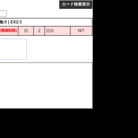
カード検索表示
無:0 | EX2:3
[構築制限]
日
2
日日
NIT