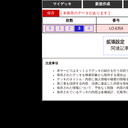
マイデッキ
新規作成
[ 未保存のデータがあります ]
枚数
番号
0
1
2
3
4
LO-6354
拡張設定
関連記事
注意事項
本サービスはネット上でデッキの紹介を行う目的
保存されたデッキを検索対象から除外する場合は
デッキのタイトル・内容に個人情報や秘密の情報
第三者を誹謗する内容、法律に違反した内容を投
保存された情報について、予告なく削除・内容の
保存されているデッキの内容は各種統計、広報等