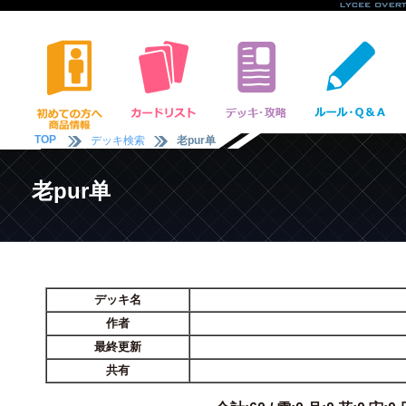
TOP
デッキ検索
老pur单
老pur单
デッキ名
作者
最終更新
共有