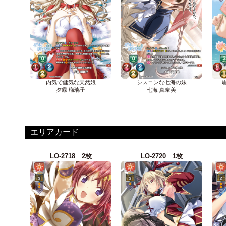
内気で健気な天然娘
シスコンな七海の妹
夕霧 瑠璃子
七海 真奈美
エリアカード
LO-2718 2枚
LO-2720 1枚