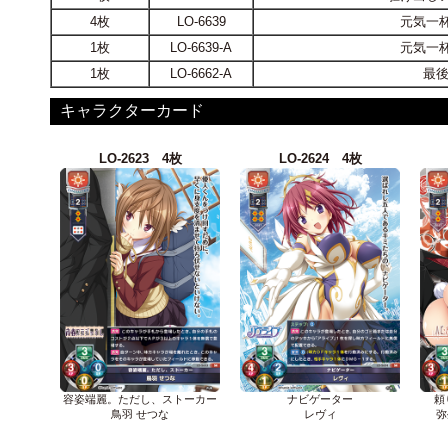
4枚
LO-6639
元気一杯
1枚
LO-6639-A
元気一杯
1枚
LO-6662-A
最
キャラクターカード
LO-2623 4枚
LO-2624 4枚
容姿端麗。ただし、ストーカー
ナビゲーター
頼
鳥羽 せつな
レヴィ
弥