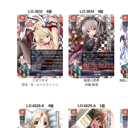
LO-3832 4枚
LO-3834 4枚
三月ウサギ
最愛の悪夢
無駄
弥生・B・ルートウィッジ
内藤 舞亜
LO-6626-K 4枚
LO-6629-A 1枚