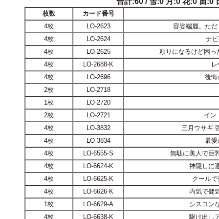
合計:60 / 雪:0 月:0 花:0 宙:0 日
枚数
カード番号
4枚
LO-2623
容姿端麗。ただ
4枚
LO-2624
ナビ
4枚
LO-2625
頼りになるけど困っ
4枚
LO-2688-K
レ
4枚
LO-2696
後悔
2枚
LO-2718
1枚
LO-2720
2枚
LO-2721
イン
4枚
LO-3832
三月ウサギ 
4枚
LO-3834
最愛
4枚
LO-6555-S
無駄に美人で巨乳
4枚
LO-6624-K
神隠しに遭
4枚
LO-6625-K
クールで
4枚
LO-6626-K
内気で健気
1枚
LO-6629-A
シスコンな
4枚
LO-6638-K
駆け出しア