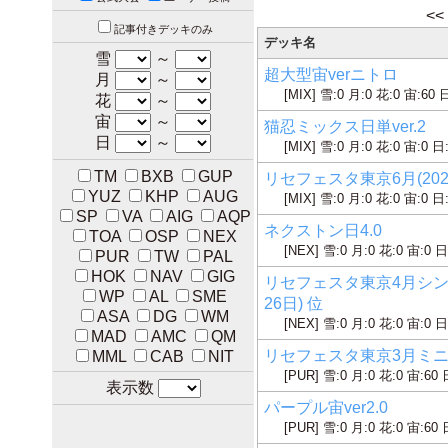
<<
記事付きデッキのみ
デッキ名
雪
～
超大型宙verニトロ
月
～
[MIX] 雪:0 月:0 花:0 宙:60 
花
～
宙
～
猫忍ミックス日単ver.2
日
～
[MIX] 雪:0 月:0 花:0 宙:0 日
TM
BXB
GUP
リセフェスタ東京6月(2026
YUZ
KHP
AUG
[MIX] 雪:0 月:0 花:0 宙:0 日
SP
VA
AIG
AQP
ネクストン日4.0
TOA
OSP
NEX
[NEX] 雪:0 月:0 花:0 宙:0 日
PUR
TW
PAL
HOK
NAV
GIG
リセフェスタ東京4月シング
WP
AL
SME
26日) 位
ASA
DG
WM
[NEX] 雪:0 月:0 花:0 宙:0 日
MAD
AMC
QM
リセフェスタ東京3月ミニシン
MML
CAB
NIT
[PUR] 雪:0 月:0 花:0 宙:60 
表示数
パープル宙ver2.0
[PUR] 雪:0 月:0 花:0 宙:60 