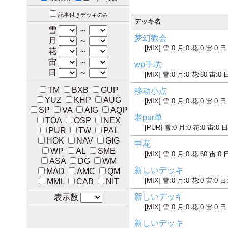
記事付きデッキのみ
デッキ名
雪
～
梦幻教会
月
～
[MIX] 雪:0 月:0 花:0 宙:0 日
花
～
宙
～
wp手坑
日
～
[MIX] 雪:0 月:0 花:60 宙:0 
TM
BXB
GUP
移动小点
YUZ
KHP
AUG
[MIX] 雪:0 月:0 花:0 宙:0 日
SP
VA
AIG
AQP
老pur单
TOA
OSP
NEX
[PUR] 雪:0 月:0 花:0 宙:0 日
PUR
TW
PAL
HOK
NAV
GIG
中花
WP
AL
SME
[MIX] 雪:0 月:0 花:60 宙:0 
ASA
DG
WM
新しいデッキ
MAD
AMC
QM
[MIX] 雪:0 月:0 花:0 宙:0 日
MML
CAB
NIT
新しいデッキ
表示数
[MIX] 雪:0 月:0 花:0 宙:0 日
新しいデッキ