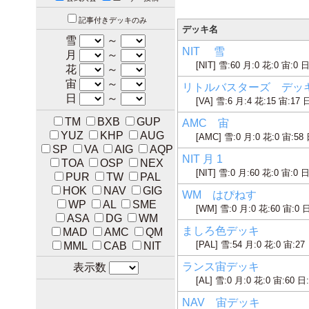
記事付きデッキのみ
デッキ名
雪
～
NIT 雪
月
～
[NIT] 雪:60 月:0 花:0 宙:0 日
花
～
宙
～
リトルバスターズ デッ
日
～
[VA] 雪:6 月:4 花:15 宙:17 
TM
BXB
GUP
AMC 宙
YUZ
KHP
AUG
[AMC] 雪:0 月:0 花:0 宙:58 
SP
VA
AIG
AQP
NIT 月 1
TOA
OSP
NEX
[NIT] 雪:0 月:60 花:0 宙:0 日
PUR
TW
PAL
HOK
NAV
GIG
WM はぴねす
WP
AL
SME
[WM] 雪:0 月:0 花:60 宙:0 日
ASA
DG
WM
ましろ色デッキ
MAD
AMC
QM
[PAL] 雪:54 月:0 花:0 宙:27
MML
CAB
NIT
ランス宙デッキ
表示数
[AL] 雪:0 月:0 花:0 宙:60 日
NAV 宙デッキ