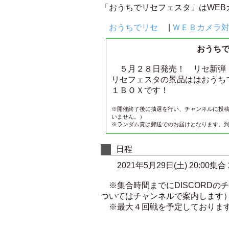
「おうちでリセフェスタ」はWE
おうちでリセ
|
ＷＥＢカメラ対戦
おうちで
５月２８日発売！ リセ新弾「
リセフェスタの景品ははおうち
１ＢＯＸです！
※開催終了後に抽選を行い、チャンネルに投
いません。）
※ランダム賞は郵送でのお届けとなります。
日程
2021年5月29日(土) 20:00集合
※集合時間までにDISCORDの
ついてはチャンネルで案内します
※最大４回戦を予定しております