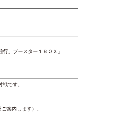
一方通行」ブースター１ＢＯＸ」
ト対戦です。
日ご案内します）。