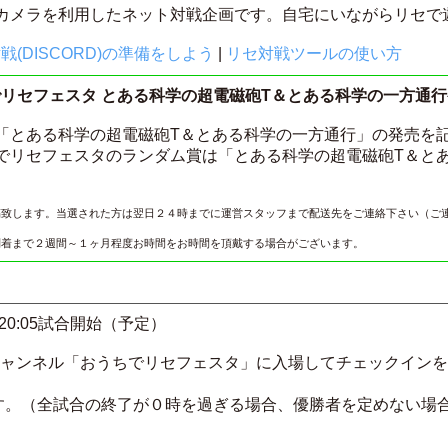
Bカメラを利用したネット対戦企画です。自宅にいながらリセで
(DISCORD)の準備をしよう
|
リセ対戦ツールの使い方
リセフェスタ とある科学の超電磁砲T＆とある科学の一方通
とある科学の超電磁砲T＆とある科学の一方通行」の発売を
でリセフェスタのランダム賞は「とある科学の超電磁砲T＆と
稿致します。当選された方は翌日２４時までに運営スタッフまで配送先をご連絡下さい（ご
到着まで２週間～１ヶ月程度お時間をお時間を頂戴する場合がございます。
 20:05試合開始（予定）
チャンネル「おうちでリセフェスタ」に入場してチェックイン
）
。（全試合の終了が０時を過ぎる場合、優勝者を定めない場