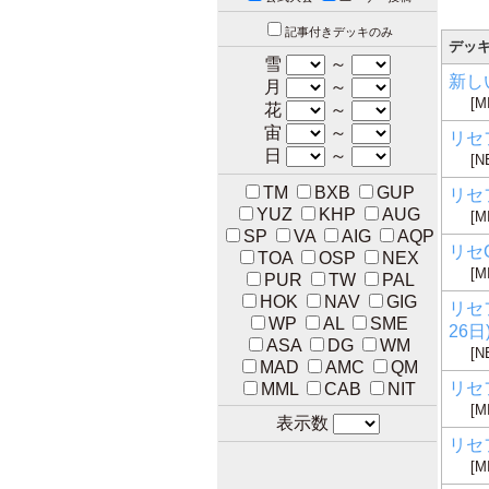
記事付きデッキのみ
デッ
雪
～
新し
月
～
[M
花
～
宙
～
リセ
日
～
[N
TM
BXB
GUP
リセフ
YUZ
KHP
AUG
[M
SP
VA
AIG
AQP
リセG
TOA
OSP
NEX
[M
PUR
TW
PAL
HOK
NAV
GIG
リセ
WP
AL
SME
26日
ASA
DG
WM
[N
MAD
AMC
QM
リセフ
MML
CAB
NIT
[M
表示数
リセフ
[M