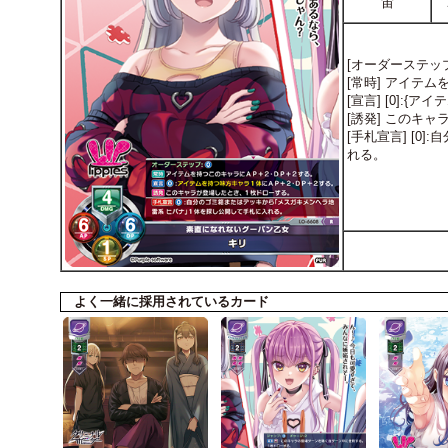
宙
[オーダーステップ:
[常時] アイテ
[宣言] [0]:
[誘発] このキ
[手札宣言] [
れる。
よく一緒に採用されているカード