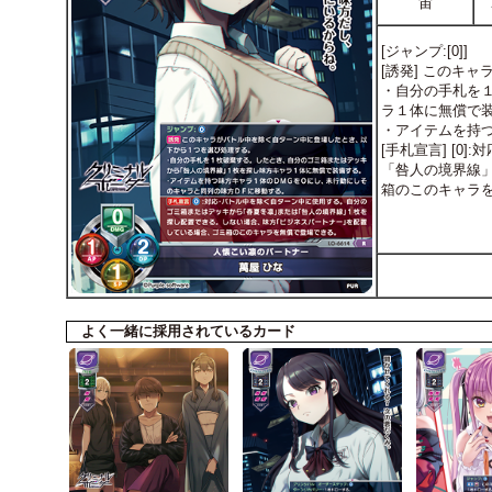
宙
[ジャンプ:[0]]
[誘発] このキ
・自分の手札を
ラ１体に無償で
・アイテムを持
[手札宣言] [
「咎人の境界線
箱のこのキャラ
よく一緒に採用されているカード