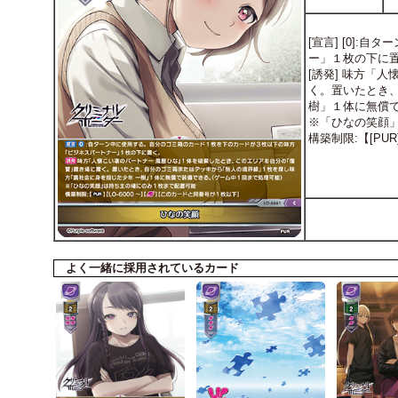
[宣言] [0]
ー」１枚の下に
[誘発] 味方「
く。置いたとき
樹」１体に無償
※「ひなの笑顔
構築制限:【[PU
よく一緒に採用されているカード