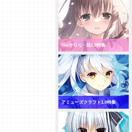
1.0 ミックス花単デッキ
【デッキ紹介】超大型キャラへコ
ンバート！ ニトロオリジン1.0
ミックス月単デッキ
【デッキ紹介】盤面一掃で隙を突
け！ ニトロオリジン1.0 ミック
ス雪単デッキ
Ver.ケロＱ・枕1.0特集
【初心者向けVol.38】「ターンリ
カバリー」「プリンシパル」「サ
プライズ」について
【初心者向けVol.37】「おうちで
リセ」をやってみよう！
【研究員イチオシカード紹介
Vol.65】きゃべつそふと1.0【初
心者向け】
【研究員イチオシカード紹介
Vol.64】きゃべつそふと1.0【初
アミューズクラフト1.0特集
心者向け】
【研究員イチオシカード紹介
Vol.63】きゃべつそふと1.0【初
心者向け】
【デッキ紹介】コスト大量発生！