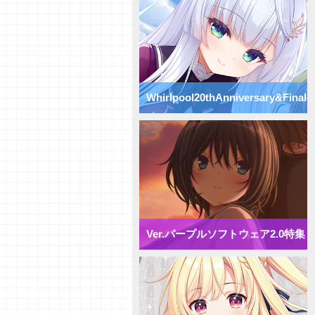
Vol.75】パープルソフトウェア
2.0【初心者向け】
【研究員イチオシカード紹介
Vol.74】パープルソフトウェア
2.0【初心者向け】
【研究員イチオシカード紹介
Vol.73】パープルソフトウェア
Whirlpool20thAnniversary&Finale
2.0【初心者向け】
【研究員イチオシカード紹介
Vol.72】パープルソフトウェア
特集
2.0【初心者向け】
【デッキ紹介】 様々な除去を駆
使して盤面崩壊！ パープルソフ
トウェア2.0 ミックス雪単デッ
キ
【デッキ紹介】妨害と弱体化で動
きを制限せよ！ パープルソフト
ウェア2.0 ミックス月単デッキ
Ver.パープルソフトウェア2.0特集
【デッキ紹介】 エリア多投で全
体強化！ パープルソフトウェア
2.0 ミックス花単デッキ
【デッキ紹介】 アイテム強化で
攻防一体！ パープルソフトウェ
ア2.0 ミックス宙単デッキ