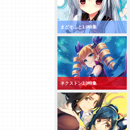
きゃべつそふと1.0 ミックス日
単デッキ
【デッキ紹介】フィールド全体を
チャージ！ きゃべつそふと1.0
ミックス宙単デッキ
まどそふと1.0特集
【デッキ紹介】サポートでDP上
昇！ きゃべつそふと1.0 ミック
ス花単デッキ
【デッキ紹介】相手の手札を減ら
して制圧！ きゃべつそふと1.0
ミックス月単デッキ
【デッキ紹介】能力値上昇と破棄
でフィールド圧倒！ きゃべつそ
ふと1.0 ミックス雪単デッキ
ネクストン3.0特集
【デッキ紹介】ドローするかAP
強化か！ Navel2.0 ミックス日
単デッキ
【デッキ紹介】大型キャラを全体
強化！ Navel2.0 ミックス宙単
デッキ
【デッキ紹介】[手札宣言能力]を
連発！ Navel2.0 ミックス花単
デッキ