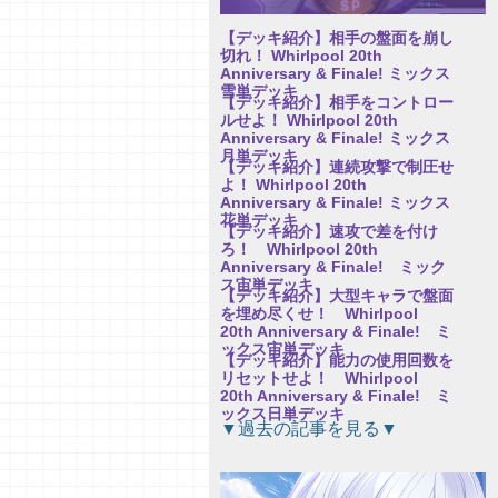
【デッキ紹介】相手の盤面を崩し
切れ！ Whirlpool 20th
Anniversary & Finale! ミックス
雪単デッキ
【デッキ紹介】相手をコントロー
ルせよ！ Whirlpool 20th
Anniversary & Finale! ミックス
月単デッキ
【デッキ紹介】連続攻撃で制圧せ
よ！ Whirlpool 20th
Anniversary & Finale! ミックス
花単デッキ
【デッキ紹介】速攻で差を付け
ろ！ Whirlpool 20th
Anniversary & Finale! ミック
ス宙単デッキ
【デッキ紹介】大型キャラで盤面
を埋め尽くせ！ Whirlpool
20th Anniversary & Finale! ミ
ックス宙単デッキ
【デッキ紹介】能力の使用回数を
リセットせよ！ Whirlpool
20th Anniversary & Finale! ミ
ックス日単デッキ
【研究員イチオシカード紹介
▼過去の記事を見る▼
Vol.76】パープルソフトウェア
2.0【初心者向け】
【研究員イチオシカード紹介