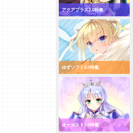
【デッキ紹介】対応して押し切
れ！ Navel2.0 ミックス月単デ
アクアプラス2.0特集
ッキ
【デッキ紹介】[T]能力を使い倒
してコントロール！ Navel2.0
ミックス雪単デッキ
【デッキ紹介】AP強化で速攻勝
負！ ま～まれぇど1.0 ミックス
日単デッキ
【デッキ紹介】大量コストで圧
倒！ ま～まれぇど1.0 ミックス
宙単デッキ
ゆずソフト3.0特集
【デッキ紹介】能力値強化で一点
突破！ ま～まれぇど1.0 ミック
ス花単デッキ
【デッキ紹介】エリアの大量配置
で能力値操作！ ま～まれぇど
1.0 ミックス月単デッキ
【デッキ紹介】相手のキャラを破
棄して強化！ ま～まれぇど1.0
ミックス雪単デッキ
【初心者向けVol.36】それぞれの
オーガスト3.0特集
カード種類についてご紹介！