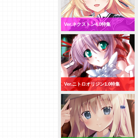
【デッキ紹介】相打ち戦法でガン
ガン攻めろ！ パープルソフトウ
ェア2.0 ミックス日単デッキ
【研究員イチオシカード紹介
Ver.ネクストン4.0特集
Vol.72】ネクストン4.0【初心者
向け】
【研究員イチオシカード紹介
Vol.71】ネクストン4.0【初心者
向け】
【デッキ紹介】AP強化と連続攻
撃で決めろ！ ネクストン4.0 ミ
ックス日単デッキ
【デッキ紹介】手札宣言能力で牽
制せよ！ ネクストン4.0 ミッ
クス宙単デッキ
Ver.ニトロオリジン1.0特集
【デッキ紹介】行動制限と速攻で
勝負を決めろ！ ネクストン
4.0 ミックス花単デッキ
【デッキ紹介】２種類の新エリア
を使い分けろ！ ネクストン4.0
ミックス月単デッキ
【デッキ紹介】[T]能力を活かし
て、バトルを制せ！ ネクストン
4.0 ミックス雪単デッキ