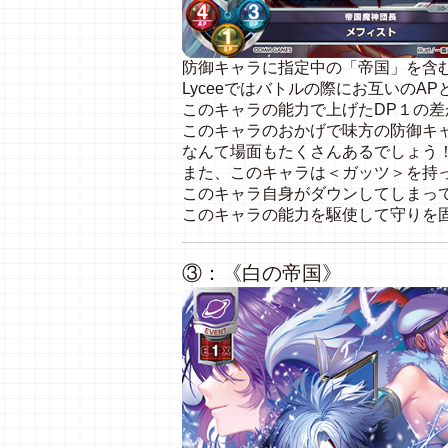
防御キャラに指定中の「帝国」を含
Lyceeではバトルの際にお互いのA
このキャラの能力で上げたDP１の
このキャラのおかげで味方の防御キ
なんて場面もたくさんあるでしょう
また、このキャラは＜ガッツ＞を持
このキャラ自身がダウンしてしまっ
このキャラの能力を駆使して守りを
③：《白の帝国》