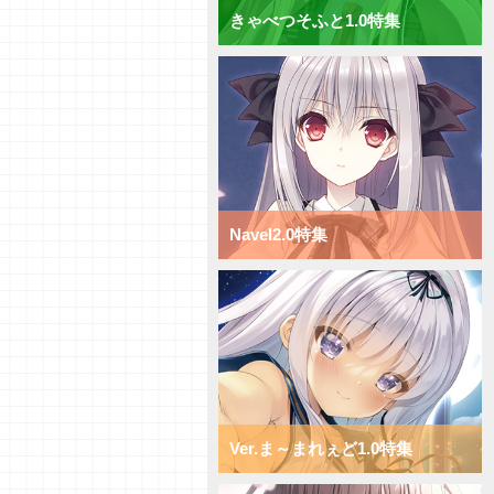
きゃべつそふと1.0特集
【研究員イチオシカード紹介
Vol.70】ニトロオリジン1.0【初
心者向け】
【研究員イチオシカード紹介
Vol.69】ニトロオリジン1.0【初
心者向け】
【研究員イチオシカード紹介
Vol.68】ニトロオリジン1.0【初
心者向け】
【研究員イチオシカード紹介
Navel2.0特集
Vol.67】ニトロオリジン1.0【初
心者向け】
【研究員イチオシカード紹介
Vol.66】ニトロオリジン1.0【初
心者向け】
【デッキ紹介】小型キャラを全体
強化！ ニトロオリジン1.0 ミッ
クス日単デッキ
【デッキ紹介】超大型キャラで蹂
躙せよ！ ニトロオリジン1.0 ミ
ックス宙単デッキ
Ver.ま～まれぇど1.0特集
【デッキ紹介】サポートと移動で
攻め続けろ！ ニトロオリジン