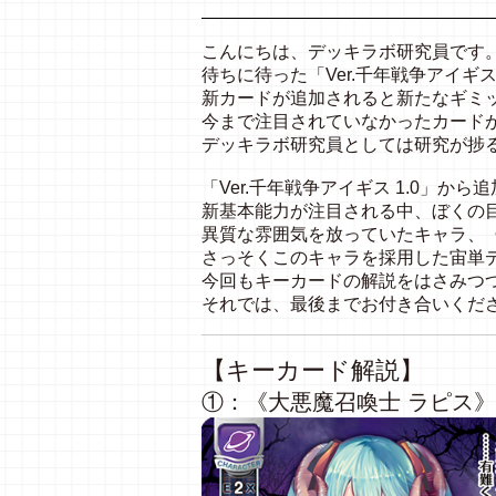
こんにちは、デッキラボ研究員です
待ちに待った「Ver.千年戦争アイギス
新カードが追加されると新たなギミ
今まで注目されていなかったカード
デッキラボ研究員としては研究が捗
「Ver.千年戦争アイギス 1.0」か
新基本能力が注目される中、ぼくの
異質な雰囲気を放っていたキャラ、
さっそくこのキャラを採用した宙単
今回もキーカードの解説をはさみつ
それでは、最後までお付き合いくだ
【キーカード解説】
①：《大悪魔召喚士 ラピス》