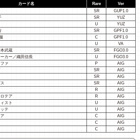
カード名
Rare
Ver
SR
GUP1.0
子
SR
YUZ
U
YUZ
杏
SR
GPF1.0
服
C
GPF1.0
U
VA
宮本武蔵
SR
FGO3.0
サーカー／織田信長
U
FGO3.0
ィファ
P
AIG
ビ
SR
AIG
SR
AIG
ピス
SR
AIG
R
AIG
ドロテア
R
AIG
フィスト
U
AIG
ロッテ
U
AIG
チア
C
AIG
C
AIG
C
AIG