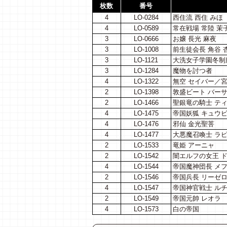
枚数
番号
4
LO-0284
西住流 西住 みほ
4
LO-0589
常在戦場 常陸 茉
3
LO-0666
お嬢 長光 麻夜
3
LO-1008
前生徒会長 角谷 
3
LO-1121
大洗女子学園冬制
3
LO-1284
魔物を討つ者
4
LO-1322
無空 セイバー／
2
LO-1398
敦盛ビート バー
2
LO-1466
聖銀竜の騎士 テ
4
LO-1475
帝国妖狐 キュウ
4
LO-1476
邪仙 金光聖菩
4
LO-1477
大悪魔召喚士 ラ
2
LO-1533
竜姫 アーニャ
2
LO-1542
闇エルフの女王 
4
LO-1544
帝国魔神団長 メ
2
LO-1546
帝国兵長 リーゼ
4
LO-1547
帝国神官戦士 ル
2
LO-1549
帝国元帥 レオラ
4
LO-1573
白の帝国