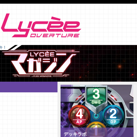
キ！
デッキラボ