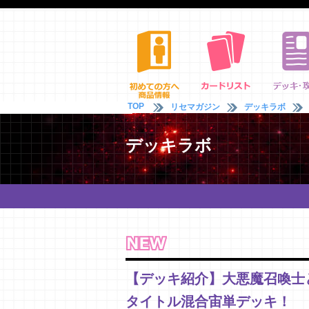
TOP
リセマガジン
デッキラボ
デッキラボ
【デッキ紹介】大悪魔召喚士
タイトル混合宙単デッキ！