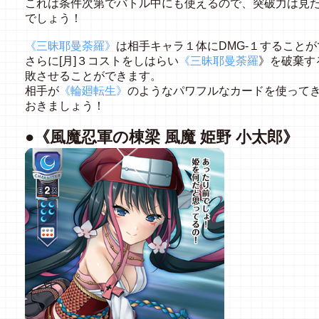
これは条件次第でバトル中にも使えるので、突破力は見
でしょう！
《三昧耶曼荼羅》
は相手キャラ１体にDMG-１すること
さらに[月]３コストをしはらい
《三昧耶曼荼羅
》を破棄す
敗させることができます。
相手が
《輪廻転生》
のようなパワフルなカードを使って
おきましょう！
●《風魔忍軍の棟梁 風魔 姫野 小太郎》