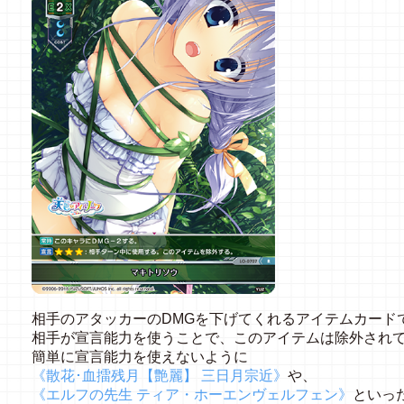
相手のアタッカーのDMGを下げてくれるアイテムカード
相手が宣言能力を使うことで、このアイテムは除外され
簡単に宣言能力を使えないように
《散花･血擂残月【艶麗】 三日月宗近》
や、
《エルフの先生 ティア・ホーエンヴェルフェン》
といっ