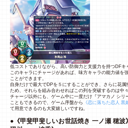
低コストでありながら、高い防御力と支援力を持つDFキ
このキャラにチャージがあれば、味方キャラの能力値を強
ことができます。
自身だけで最大でDPを５にすることができ、さらに花属
ため、それらを組み合わせればこの列を突破するのは中
チャージ以外にも、ゲーム中に一度だけ『アマカノ シリ
こともできるので、ゲーム序盤から
《恋に落ちた恋人 黒
て用意できるのも大変嬉しいですね。
●《甲斐甲斐しいお世話焼き 一ノ瀬 穂