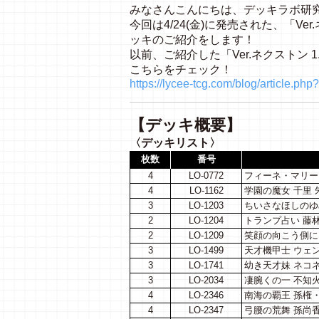
みなさんこんにちは、デッキラボ研
今回は4/24(金)に発売された、「Ve
ッキのご紹介をします！
以前、ご紹介した「Ver.ネクストン 
こちらをチェック！
https://lycee-tcg.com/blog/article.p
【デッキ概要】
〈デッキリスト〉
枚数
番号
4
LO-0772
フィーネ・マリー
4
LO-1162
学園の魔女 千里 
3
LO-1203
ちいさなほしのゆ
2
LO-1204
トランプ占い 藤林
2
LO-1209
笑顔の向こう側に 
3
LO-1499
天才機甲士 ウェ
3
LO-1741
幼き天才妹 ネコ
3
LO-2034
凄腕くの一 不知火
4
LO-2346
南海の覇王 孫権
4
LO-2347
弓腰の荒舞 孫尚