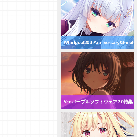
Vol.74】パープルソフトウェア
2.0【初心者向け】
【研究員イチオシカード紹介
Vol.73】パープルソフトウェア
2.0【初心者向け】
【研究員イチオシカード紹介
Vol.72】パープルソフトウェア
Whirlpool20thAnniversary&Finale
2.0【初心者向け】
【デッキ紹介】 様々な除去を駆
使して盤面崩壊！ パープルソフ
特集
トウェア2.0 ミックス雪単デッ
キ
【デッキ紹介】妨害と弱体化で動
きを制限せよ！ パープルソフト
ウェア2.0 ミックス月単デッキ
【デッキ紹介】 エリア多投で全
体強化！ パープルソフトウェア
2.0 ミックス花単デッキ
Ver.パープルソフトウェア2.0特集
【デッキ紹介】 アイテム強化で
攻防一体！ パープルソフトウェ
ア2.0 ミックス宙単デッキ
【デッキ紹介】相打ち戦法でガン
ガン攻めろ！ パープルソフトウ
ェア2.0 ミックス日単デッキ