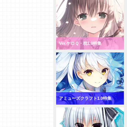
ミックス月単デッキ
【デッキ紹介】盤面一掃で隙を突
け！ ニトロオリジン1.0 ミック
ス雪単デッキ
【初心者向けVol.38】「ターンリ
カバリー」「プリンシパル」「サ
プライズ」について
Ver.ケロＱ・枕1.0特集
【初心者向けVol.37】「おうちで
リセ」をやってみよう！
【研究員イチオシカード紹介
Vol.65】きゃべつそふと1.0【初
心者向け】
【研究員イチオシカード紹介
Vol.64】きゃべつそふと1.0【初
心者向け】
【研究員イチオシカード紹介
Vol.63】きゃべつそふと1.0【初
アミューズクラフト1.0特集
心者向け】
【デッキ紹介】コスト大量発生！
きゃべつそふと1.0 ミックス日
単デッキ
【デッキ紹介】フィールド全体を