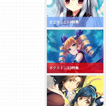
チャージ！ きゃべつそふと1.0
ミックス宙単デッキ
【デッキ紹介】サポートでDP上
昇！ きゃべつそふと1.0 ミック
ス花単デッキ
まどそふと1.0特集
【デッキ紹介】相手の手札を減ら
して制圧！ きゃべつそふと1.0
ミックス月単デッキ
【デッキ紹介】能力値上昇と破棄
でフィールド圧倒！ きゃべつそ
ふと1.0 ミックス雪単デッキ
【デッキ紹介】ドローするかAP
強化か！ Navel2.0 ミックス日
単デッキ
ネクストン3.0特集
【デッキ紹介】大型キャラを全体
強化！ Navel2.0 ミックス宙単
デッキ
【デッキ紹介】[手札宣言能力]を
連発！ Navel2.0 ミックス花単
デッキ
【デッキ紹介】対応して押し切
れ！ Navel2.0 ミックス月単デ
ッキ