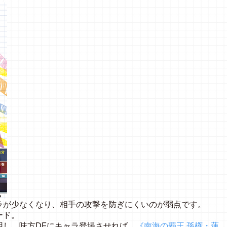
ラが少なくなり、相手の攻撃を防ぎにくいのが弱点です。
ード。
用し、味方DFにキャラ登場させれば、
《南海の覇王 孫権・蓮