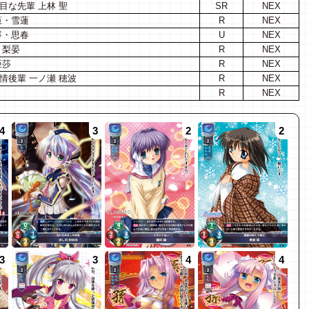
目な先輩 上林 聖
SR
NEX
策・雪蓮
R
NEX
寧・思春
U
NEX
・梨晏
R
NEX
亞莎
R
NEX
情後輩 一ノ瀬 穂波
R
NEX
R
NEX
4
3
2
2
3
3
4
4