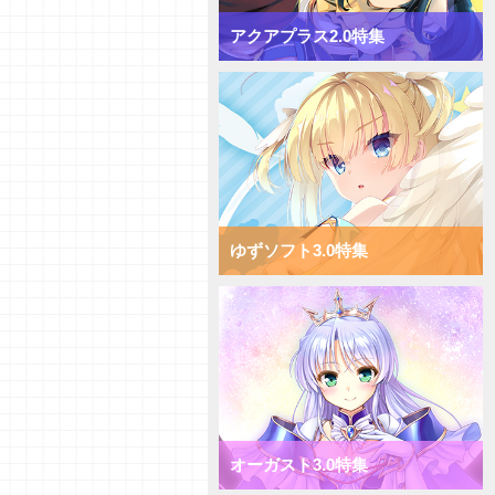
【デッキ紹介】[T]能力を使い倒
してコントロール！ Navel2.0
アクアプラス2.0特集
ミックス雪単デッキ
【デッキ紹介】AP強化で速攻勝
負！ ま～まれぇど1.0 ミックス
日単デッキ
【デッキ紹介】大量コストで圧
倒！ ま～まれぇど1.0 ミックス
宙単デッキ
【デッキ紹介】能力値強化で一点
突破！ ま～まれぇど1.0 ミック
ス花単デッキ
ゆずソフト3.0特集
【デッキ紹介】エリアの大量配置
で能力値操作！ ま～まれぇど
1.0 ミックス月単デッキ
【デッキ紹介】相手のキャラを破
棄して強化！ ま～まれぇど1.0
ミックス雪単デッキ
【初心者向けVol.36】それぞれの
カード種類についてご紹介！
【研究員イチオシカード紹介
オーガスト3.0特集
Vol.59】ケロＱ・枕1.0【初心者