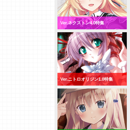
【研究員イチオシカード紹介
Vol.72】ネクストン4.0【初心者
向け】
【研究員イチオシカード紹介
Ver.ネクストン4.0特集
Vol.71】ネクストン4.0【初心者
向け】
【デッキ紹介】AP強化と連続攻
撃で決めろ！ ネクストン4.0 ミ
ックス日単デッキ
【デッキ紹介】手札宣言能力で牽
制せよ！ ネクストン4.0 ミッ
クス宙単デッキ
【デッキ紹介】行動制限と速攻で
勝負を決めろ！ ネクストン
4.0 ミックス花単デッキ
Ver.ニトロオリジン1.0特集
【デッキ紹介】２種類の新エリア
を使い分けろ！ ネクストン4.0
ミックス月単デッキ
【デッキ紹介】[T]能力を活かし
て、バトルを制せ！ ネクストン
4.0 ミックス雪単デッキ
【研究員イチオシカード紹介
Vol.70】ニトロオリジン1.0【初
心者向け】