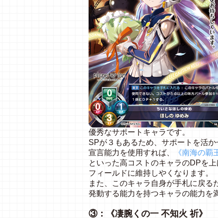
優秀なサポートキャラです。
SPが３もあるため、サポートを活
宣言能力を使用すれば、
《南海の覇
といった高コストのキャラのDPを
フィールドに維持しやくなります。
また、このキャラ自身が手札に戻る
発動する能力を持つキャラの能力を
③：《凄腕くの一 不知火 祈》