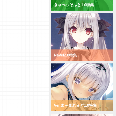
きゃべつそふと1.0特集
【研究員イチオシカード紹介
Vol.69】ニトロオリジン1.0【初
心者向け】
【研究員イチオシカード紹介
Vol.68】ニトロオリジン1.0【初
心者向け】
【研究員イチオシカード紹介
Vol.67】ニトロオリジン1.0【初
心者向け】
【研究員イチオシカード紹介
Navel2.0特集
Vol.66】ニトロオリジン1.0【初
心者向け】
【デッキ紹介】小型キャラを全体
強化！ ニトロオリジン1.0 ミッ
クス日単デッキ
【デッキ紹介】超大型キャラで蹂
躙せよ！ ニトロオリジン1.0 ミ
ックス宙単デッキ
【デッキ紹介】サポートと移動で
攻め続けろ！ ニトロオリジン
1.0 ミックス花単デッキ
Ver.ま～まれぇど1.0特集
【デッキ紹介】超大型キャラへコ
ンバート！ ニトロオリジン1.0