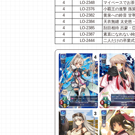
4
LO-2348
マイペースでお茶
4
LO-2376
小覇王の進撃 孫
4
LO-2382
黄泉への鈴音 甘
4
LO-2384
天衣無縫 太史慈
4
LO-2385
刮目相待 呂蒙・
4
LO-2387
素直になれない純
4
LO-2444
二人だけの卒業式
4
3