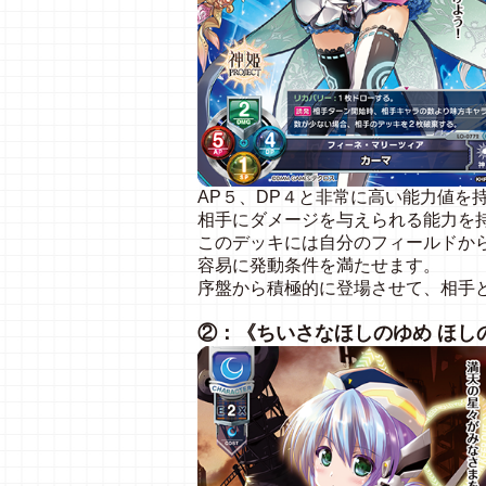
AP５、DP４と非常に高い能力値を
相手にダメージを与えられる能力を
このデッキには自分のフィールドか
容易に発動条件を満たせます。
序盤から積極的に登場させて、相手
②：《ちいさなほしのゆめ ほし