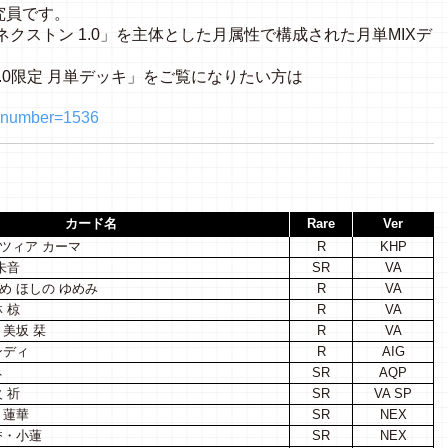
究員です。
r.ネクストン 1.0」を主体とした月属性で構成された月単MIXデ
1.0限定 月単デッキ」をご覧になりたい方は
hp?number=1536
カード名
Rare
Ver
ツィア カーマ
R
KHP
朱音
SR
VA
め ほしの ゆめみ
R
VA
 椋
R
VA
美坂 栞
R
VA
ンディ
R
AIG
ネ
SR
AQP
 祈
SR
VA SP
・蓮華
SR
NEX
香・小蓮
SR
NEX