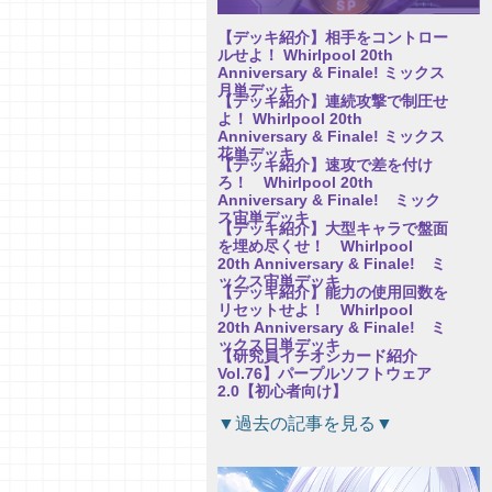
【デッキ紹介】相手をコントロー
ルせよ！ Whirlpool 20th
Anniversary & Finale! ミックス
月単デッキ
【デッキ紹介】連続攻撃で制圧せ
よ！ Whirlpool 20th
Anniversary & Finale! ミックス
花単デッキ
【デッキ紹介】速攻で差を付け
ろ！ Whirlpool 20th
Anniversary & Finale! ミック
ス宙単デッキ
【デッキ紹介】大型キャラで盤面
を埋め尽くせ！ Whirlpool
20th Anniversary & Finale! ミ
ックス宙単デッキ
【デッキ紹介】能力の使用回数を
リセットせよ！ Whirlpool
20th Anniversary & Finale! ミ
ックス日単デッキ
【研究員イチオシカード紹介
Vol.76】パープルソフトウェア
2.0【初心者向け】
【研究員イチオシカード紹介
▼過去の記事を見る▼
Vol.75】パープルソフトウェア
2.0【初心者向け】
【研究員イチオシカード紹介